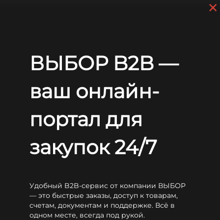
×
Skip to main content
+7 (812) 703-80-17
9 a.m. to 6 p.m. (GMT+3)
EN
RU
Home
Batteries
WBR
HTL
WBR HTL12-24
ВЫБОР B2B —
WBR HTL12-24
ваш онлайн-
портал для
закупок 24/7
Удобный B2B-сервис от компании ВЫБОР
— это быстрые заказы, доступ к товарам,
счетам, документам и поддержке. Всё в
одном месте, всегда под рукой.