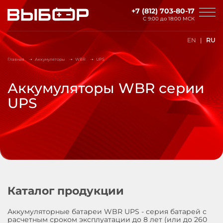
Перейти к основному содержанию
+7 (812) 703-80-17
С 9:00 до
18:00 МСК
EN
RU
Главная
Аккумуляторы
WBR
UPS
Аккумуляторы WBR серии
UPS
Каталог продукции
Аккумуляторные батареи WBR UPS - серия батарей с
расчетным сроком эксплуатации до 8 лет (или до 260