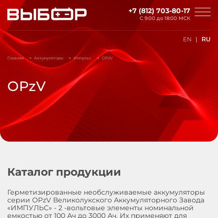
Перейти к основному содержанию
+7 (812) 703-80-17
С 9:00 до
18:00 МСК
EN
RU
Главная
Аккумуляторы
Импульс
OPzV
OPzV
Каталог продукции
Герметизированные необслуживаемые аккумуляторы
серии OPzV Великолукского Аккумуляторного Завода
«ИМПУЛЬС» - 2 -вольтовые элементы номинальной
емкостью от 100 Ач до 3000 Ач. Их применяют для