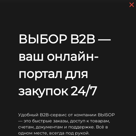
×
Перейти к основному содержанию
+7 (812) 703-80-17
С 9:00 до
18:00 МСК
EN
RU
Карьера
ВЫБОР B2B —
Главная
О компании
Карьера
ваш онлайн-
Коллектив «ВЫБОР» — его основная
ценность.
портал для
Мы ценим в своих сотрудниках высокий
закупок 24/7
профессионализм, стремление к достижению
результата, готовность работать в команде и
брать на себя ответственность. Мы
предоставляем широкие возможности для
реализации личностных и профессиональных
Удобный B2B-сервис от компании ВЫБОР
качеств.
— это быстрые заказы, доступ к товарам,
счетам, документам и поддержке. Всё в
одном месте, всегда под рукой.
Работа в «ВЫБОР» в составе команды