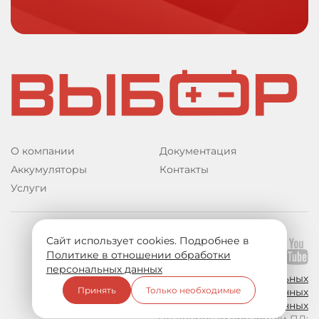
О компании
Документация
Аккумуляторы
Контакты
Услуги
Сайт использует cookies. Подробнее в
Подпишитесь на нас:
Политике в отношении обработки
персональных данных
Политика в отношении обработки персональных
Принять
Только необходимые
данных
Согласие на обработку персональных данных
По вопросам обработки ПД: