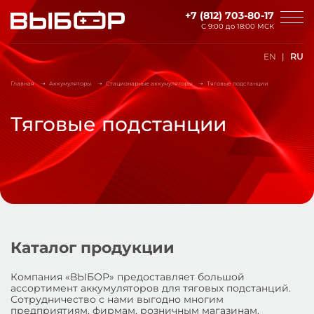
Перейти к основному содержанию
+7 (812) 703-80-17
С 9:00 до
18:00 МСК
EN
RU
Главная
Аккумуляторы
Стационарные аккумуляторы
Тяговые подстанции
Тяговые подстанции
Каталог продукции
Компания «ВЫБОР» предоставляет большой
ассортимент аккумуляторов для тяговых подстанций.
Сотрудничество с нами выгодно многим
предприятиям, фирмам, розничным магазинам.