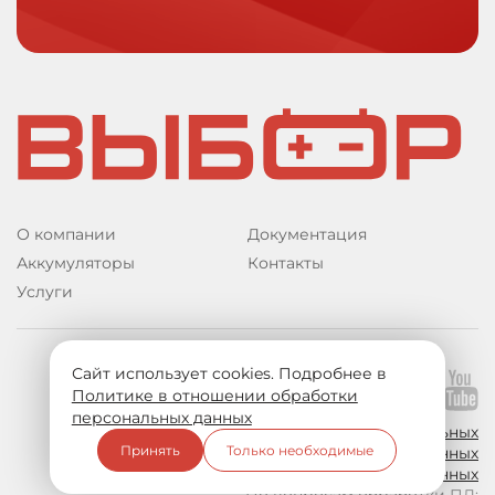
О компании
Документация
Аккумуляторы
Контакты
Услуги
Сайт использует cookies. Подробнее в
Подпишитесь на нас:
Политике в отношении обработки
персональных данных
Политика в отношении обработки персональных
Принять
Только необходимые
данных
Согласие на обработку персональных данных
По вопросам обработки ПД: