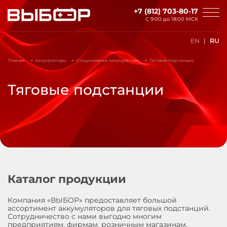
Перейти к основному содержанию
+7 (812) 703-80-17
С 9:00 до
18:00 МСК
EN
RU
Главная
Аккумуляторы
Стационарные аккумуляторы
Тяговые подстанции
Тяговые подстанции
Каталог продукции
Компания «ВЫБОР» предоставляет большой
ассортимент аккумуляторов для тяговых подстанций.
Сотрудничество с нами выгодно многим
предприятиям, фирмам, розничным магазинам.