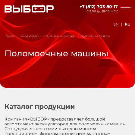
Перейти к основному содержанию
+7 (812) 703-80-17
С 9:00 до
18:00 МСК
EN
RU
Главная
Аккумуляторы
Тяговые аккумуляторы
Поломоечные машины
Поломоечные машины
Каталог продукции
Компания «ВЫБОР» предоставляет большой
ассортимент аккумуляторов для поломоечных машин.
Сотрудничество с нами выгодно многим
предприятиям, фирмам, розничным магазинам.