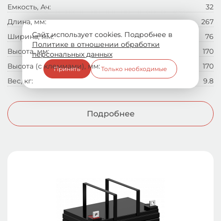
Емкость, Ач:
32
Длина, мм:
267
Сайт использует cookies. Подробнее в
Ширина, мм:
76
Политике в отношении обработки
Высота, мм:
170
персональных данных
Высота (с клеммами), мм:
170
Принять
Только необходимые
Вес, кг:
9.8
Подробнее