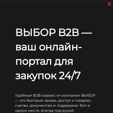
×
Перейти к основному содержанию
+7 (812) 703-80-17
С 9:00 до
18:00 МСК
EN
RU
Главная
Аккумуляторы
CSB
EVX
CSB EVX 12300
ВЫБОР B2B —
CSB EVX 12300
ваш онлайн-
портал для
закупок 24/7
Удобный B2B-сервис от компании ВЫБОР
— это быстрые заказы, доступ к товарам,
счетам, документам и поддержке. Всё в
одном месте, всегда под рукой.