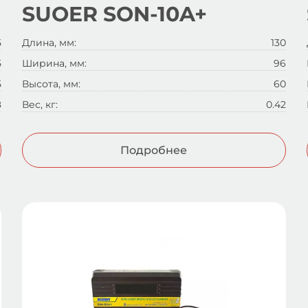
SUOER SON-10A+
5
Длина, мм:
130
5
Ширина, мм:
96
5
Высота, мм:
60
8
Вес, кг:
0.42
Подробнее