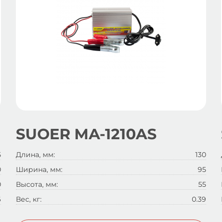
SUOER MA-1210AS
5
Длина, мм:
130
0
Ширина, мм:
95
0
Высота, мм:
55
6
Вес, кг:
0.39