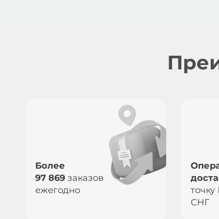
Преи
Более
Опер
97 869
заказов
доста
ежегодно
точку
СНГ