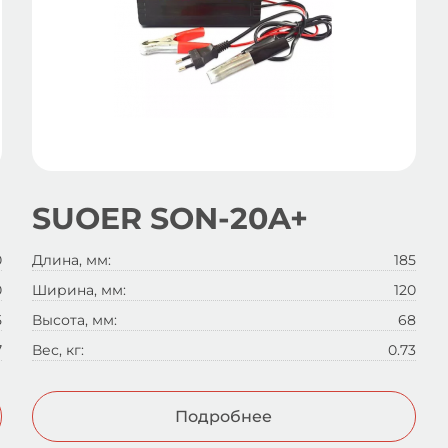
SUOER SON-20A+
0
Длина, мм:
185
0
Ширина, мм:
120
5
Высота, мм:
68
7
Вес, кг:
0.73
Подробнее