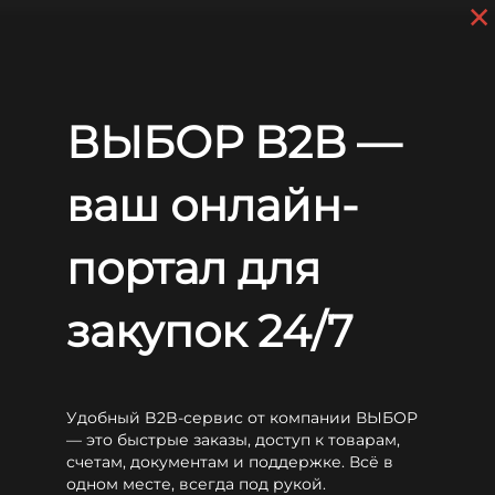
×
Перейти к основному содержанию
+7 (812) 703-80-17
С 9:00 до
18:00 МСК
EN
RU
ВЫБОР B2B —
Главная
Батарейные шкафы
Батарейные шкафы серии
ваш онлайн-
БК
портал для
закупок 24/7
Введение
Удобный B2B-сервис от компании ВЫБОР
Шкафы серии БК предназначены для размещения
— это быстрые заказы, доступ к товарам,
аккумуляторных батарей источников бесперебойного
счетам, документам и поддержке. Всё в
питания в Центрах Обработки Данных(ЦОД),
одном месте, всегда под рукой.
промышленных и иных объектах. Конструкция