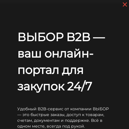
×
Перейти к основному содержанию
+7 (812) 703-80-17
С 9:00 до
18:00 МСК
EN
RU
Главная
Аккумуляторы
WBR
UPS
WBR UPS12460
ВЫБОР B2B —
WBR UPS12460
ваш онлайн-
портал для
закупок 24/7
Удобный B2B-сервис от компании ВЫБОР
— это быстрые заказы, доступ к товарам,
счетам, документам и поддержке. Всё в
одном месте, всегда под рукой.