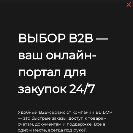
×
Перейти к основному содержанию
+7 (812) 703-80-17
С 9:00 до
18:00 МСК
EN
RU
Главная
Аккумуляторы
WBR
HTL
WBR HTL12-24
ВЫБОР B2B —
WBR HTL12-24
ваш онлайн-
портал для
закупок 24/7
Удобный B2B-сервис от компании ВЫБОР
— это быстрые заказы, доступ к товарам,
счетам, документам и поддержке. Всё в
одном месте, всегда под рукой.