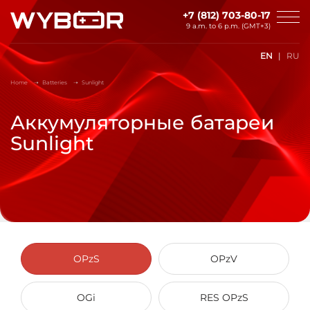
Skip to main content
+7 (812) 703-80-17
9 a.m. to 6 p.m. (GMT+3)
EN
RU
Home
Batteries
Sunlight
Аккумуляторные батареи
Sunlight
OPzS
OPzV
OGi
RES OPzS