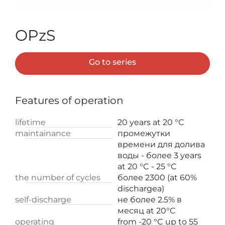
OPzS
Go to series
Features of operation
lifetime
20 years at 20 °С
maintainance
промежутки
времени для долива
воды - более 3 years
at 20 °C - 25 °С
the number of cycles
более 2300 (at 60%
dischargeа)
self-discharge
не более 2.5% в
месяц at 20°C
operating
from -20 °C up to 55