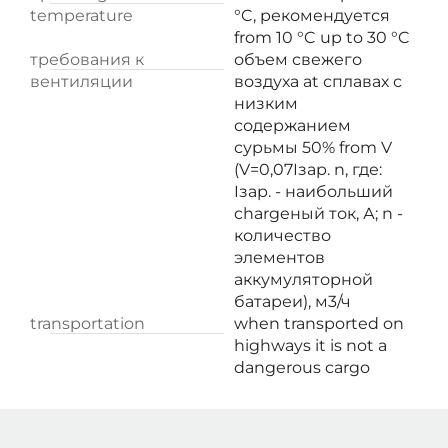
temperature
°C, рекомендуется
from 10 °C up to 30 °C
требования к
объем свежего
вентиляции
воздуха at сплавах с
низким
содержанием
сурьмы 50% from V
(V=0,07Iзар. n, где:
Iзар. - наибольший
chargeный ток, А; n -
количество
элементов
аккумуляторной
батареи), м3/ч
transportation
when transported on
highways it is not a
dangerous cargo