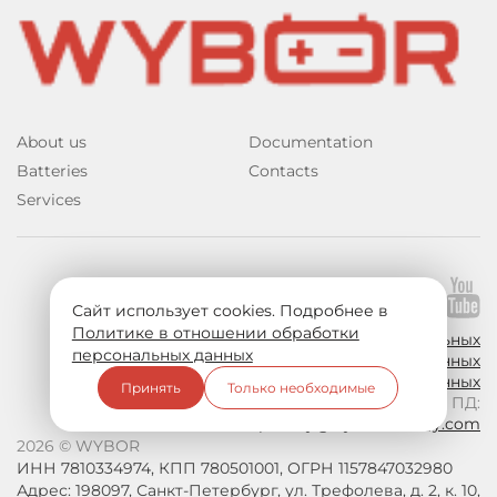
About us
Documentation
Batteries
Contacts
Services
Join us on social media:
Сайт использует cookies. Подробнее в
Политике в отношении обработки
Политика в отношении обработки персональных
персональных данных
данных
Согласие на обработку персональных данных
Принять
Только необходимые
По вопросам обработки ПД:
privacy@wybor-battery.com
2026 © WYBOR
ИНН 7810334974, КПП 780501001, ОГРН 1157847032980
Адрес: 198097, Санкт-Петербург, ул. Трефолева, д. 2, к. 10,