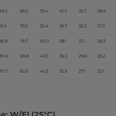
99.2
85.2
55.4
41.7
33.7
28.4
91.5
79.2
52.4
39.7
32.3
27.3
85.9
74.7
50.0
38.1
31.1
26.3
80.0
69.8
47.2
36.2
29.6
25.2
70.7
62.0
42.5
32.9
27.1
23.1
: W/El (25°С)