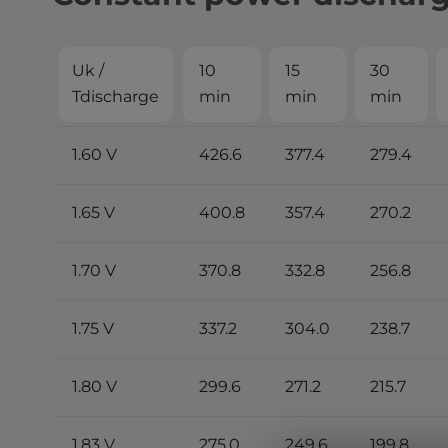
Uk /
10
15
30
Tdischarge
min
min
min
1.60 V
426.6
377.4
279.4
1.65 V
400.8
357.4
270.2
1.70 V
370.8
332.8
256.8
1.75 V
337.2
304.0
238.7
1.80 V
299.6
271.2
215.7
1.83 V
275.0
249.6
199.8