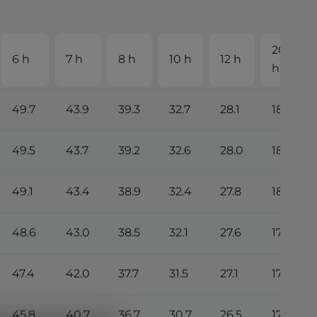
20
6 h
7 h
8 h
10 h
12 h
h
49.7
43.9
39.3
32.7
28.1
18.2
49.5
43.7
39.2
32.6
28.0
18.1
49.1
43.4
38.9
32.4
27.8
18.0
48.6
43.0
38.5
32.1
27.6
17.9
47.4
42.0
37.7
31.5
27.1
17.6
45.8
40.7
36.7
30.7
26.5
17.3