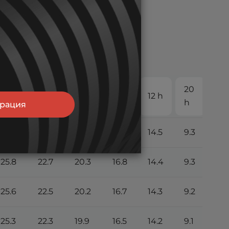
10
20
6 h
7 h
8 h
12 h
h
h
трация
25.9
22.8
20.4
16.9
14.5
9.3
25.8
22.7
20.3
16.8
14.4
9.3
25.6
22.5
20.2
16.7
14.3
9.2
25.3
22.3
19.9
16.5
14.2
9.1