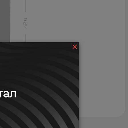
×
тал