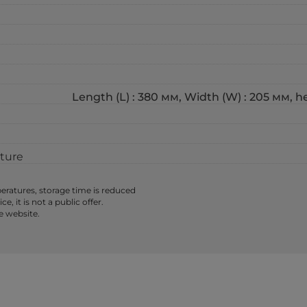
Length (L) : 380 мм, Width (W) : 205 мм, h
ture
ratures, storage time is reduced
 it is not a public offer.
e website.