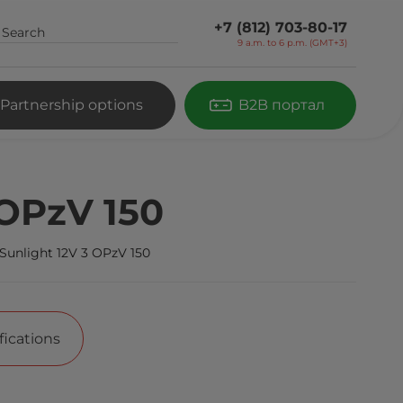
+7 (812) 703-80-17
9 a.m. to 6 p.m. (GMT+3)
Partnership options
B2B портал
 OPzV 150
Sunlight 12V 3 OPzV 150
fications