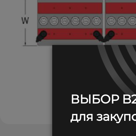
ВЫБОР B2
для закупо