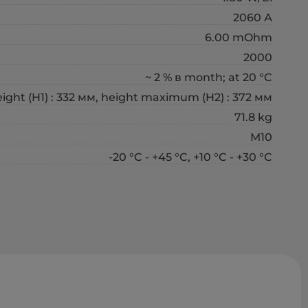
2060 А
6.00 mOhm
2000
~ 2 % в month; at 20 °C
eight (H1) : 332 мм, height maximum (H2) : 372 мм
71.8 kg
M10
-20 °C - +45 °C, +10 °C - +30 °C