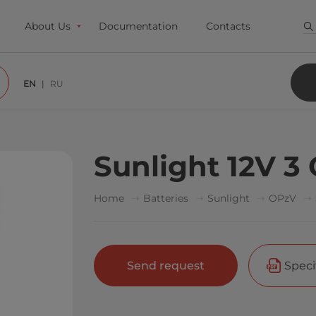
About Us
Documentation
Contacts
EN
RU
Sunlight 12V 3
Home
Batteries
Sunlight
OPzV
Send request
Speci