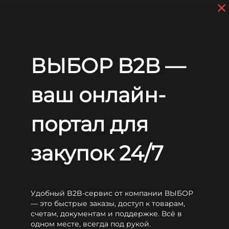
×
Skip to main content
+7 (812) 703-80-17
9 a.m. to 6 p.m. (GMT+3)
EN
RU
Home
Batteries
LEOCH
LHR
Leoch LHR600W
ВЫБОР B2B —
Leoch LHR600W
ваш онлайн-
портал для
закупок 24/7
Удобный B2B-сервис от компании ВЫБОР
— это быстрые заказы, доступ к товарам,
счетам, документам и поддержке. Всё в
одном месте, всегда под рукой.