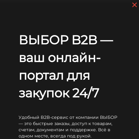
×
Skip to main content
+7 (812) 703-80-17
9 a.m. to 6 p.m. (GMT+3)
EN
RU
Home
Batteries
WBR 6V 7 OGi 175
ВЫБОР B2B —
WBR 6V 7 OGi 175
ваш онлайн-
портал для
закупок 24/7
Удобный B2B-сервис от компании ВЫБОР
— это быстрые заказы, доступ к товарам,
счетам, документам и поддержке. Всё в
одном месте, всегда под рукой.