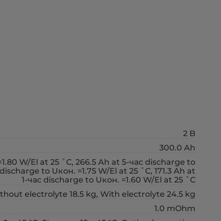
2 B
300.0 Ah
1.80 W/El at 25 ˚С, 266.5 Ah at 5-час discharge to
 discharge to Uкон. =1.75 W/El at 25 ˚С, 171.3 Ah at
1-час discharge to Uкон. =1.60 W/El at 25 ˚С
thout electrolyte 18.5 kg, With electrolyte 24.5 kg
1.0 mOhm