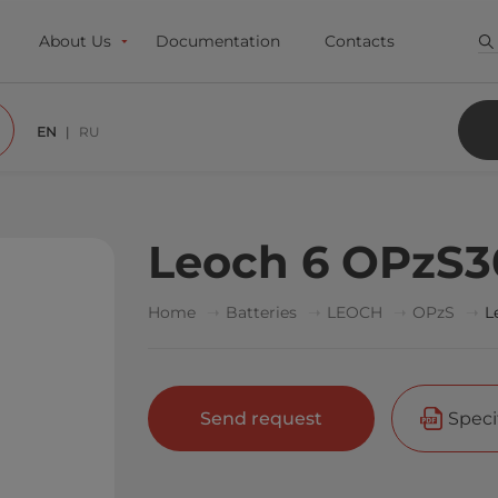
About Us
Documentation
Contacts
EN
RU
Leoch 6 OPzS3
Home
Batteries
LEOCH
OPzS
L
Send request
Speci