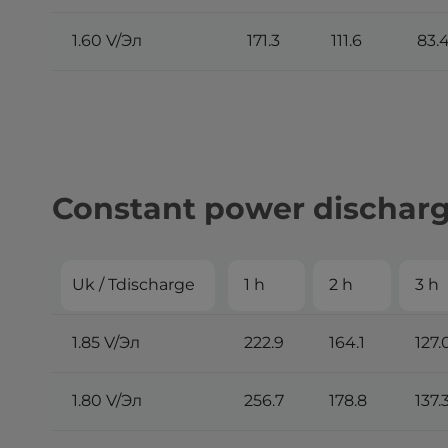
1.60 V/Эл
171.3
111.6
83.
Constant power discharge
Uk / Tdischarge
1 h
2 h
3 h
1.85 V/Эл
222.9
164.1
127.
1.80 V/Эл
256.7
178.8
137.