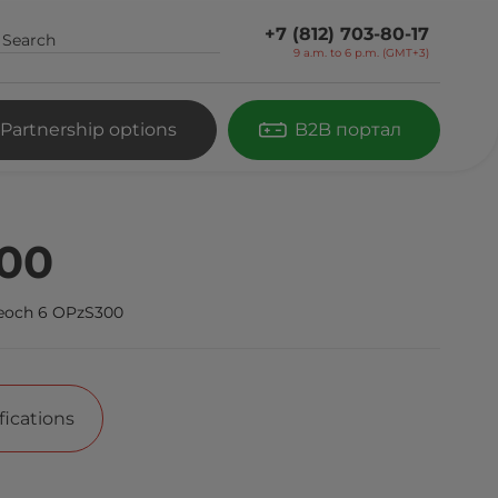
+7 (812) 703-80-17
9 a.m. to 6 p.m. (GMT+3)
Partnership options
B2B портал
00
eoch 6 OPzS300
fications