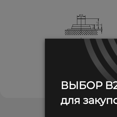
ВЫБОР B2
для закупо