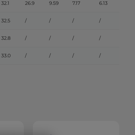
32.1
26.9
9.59
7.17
6.13
32.5
/
/
/
/
32.8
/
/
/
/
33.0
/
/
/
/