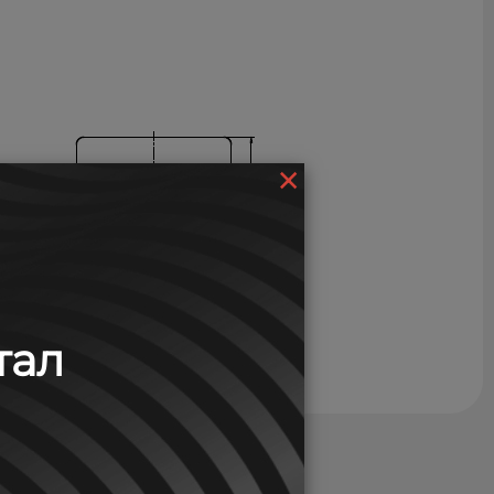
×
тал