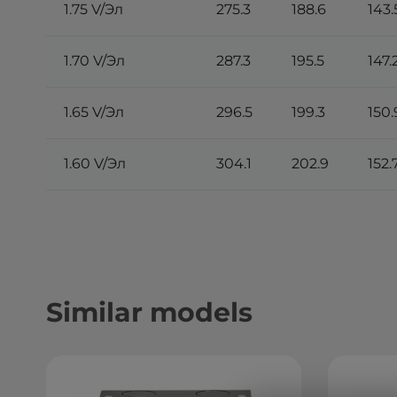
1.75 V/Эл
275.3
188.6
143.
1.70 V/Эл
287.3
195.5
147.
1.65 V/Эл
296.5
199.3
150.
1.60 V/Эл
304.1
202.9
152.
Similar models