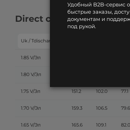
Удобный B2B-сервис 
быстрые заказы, досту
Direct current discharge:
документам и поддержк
под рукой.
Uk / Tdischarge
1 h
2 h
3 h
1.85 V/Эл
119.1
87.0
67.
1.80 V/Эл
139.2
95.9
73.2
1.75 V/Эл
151.2
102.0
77.1
1.70 V/Эл
159.3
106.5
79.
1.65 V/Эл
165.6
109.1
82.