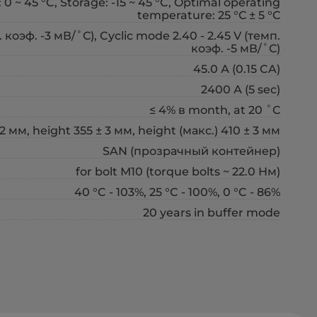
 0 ~ 45 °C, Storage: -15 ~ 45 °C, Optimal operating
temperature: 25 °С ± 5 °С
коэф. -3 мВ/˚С), Cyclic mode 2.40 - 2.45 V (темп.
коэф. -5 мВ/˚С)
45.0 А (0.15 CA)
2400 А (5 sec)
≤ 4% в month, at 20 ˚С
2 мм, height 355 ± 3 мм, height (макс.) 410 ± 3 мм
SAN (прозрачный контейнер)
for bolt М10 (torque bolts ~ 22.0 Нм)
40 °C - 103%, 25 °C - 100%, 0 °C - 86%
20 years in buffer mode