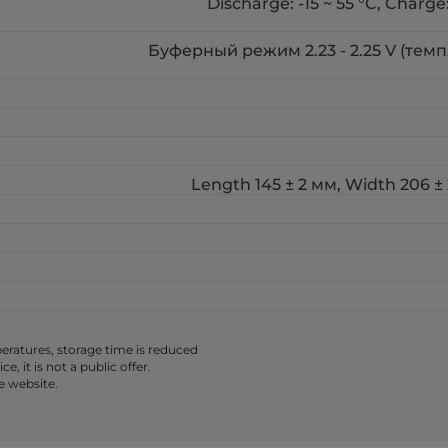
Discharge: -15 ~ 55 °C, Charge:
Буферный режим 2.23 - 2.25 V (темп. 
Length 145 ± 2 мм, Width 206 ± 
ratures, storage time is reduced
 it is not a public offer.
e website.