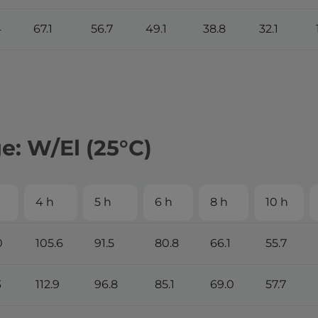
4
67.1
56.7
49.1
38.8
32.1
: W/El (25°С)
4 h
5 h
6 h
8 h
10 h
0
105.6
91.5
80.8
66.1
55.7
3
112.9
96.8
85.1
69.0
57.7