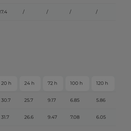
17.4
/
/
/
/
20 h
24 h
72 h
100 h
120 h
30.7
25.7
9.17
6.85
5.86
31.7
26.6
9.47
7.08
6.05