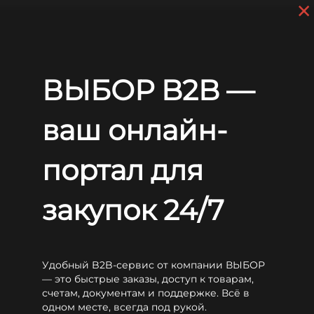
×
Skip to main content
+7 (812) 703-80-17
9 a.m. to 6 p.m. (GMT+3)
EN
RU
Home
Batteries
LEOCH
LPG
Leoch LPG12-60
ВЫБОР B2B —
Leoch LPG12-60
ваш онлайн-
портал для
закупок 24/7
Удобный B2B-сервис от компании ВЫБОР
— это быстрые заказы, доступ к товарам,
счетам, документам и поддержке. Всё в
одном месте, всегда под рукой.