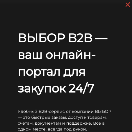
×
Skip to main content
+7 (812) 703-80-17
9 a.m. to 6 p.m. (GMT+3)
EN
RU
Home
Batteries
WBR
EVX
WBR EVX12750S
ВЫБОР B2B —
WBR EVX12750S
ваш онлайн-
портал для
закупок 24/7
Удобный B2B-сервис от компании ВЫБОР
— это быстрые заказы, доступ к товарам,
счетам, документам и поддержке. Всё в
одном месте, всегда под рукой.