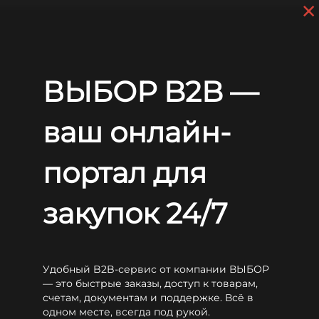
×
Skip to main content
+7 (812) 703-80-17
9 a.m. to 6 p.m. (GMT+3)
EN
RU
Home
Batteries
WBR
EVX
WBR EVX12220S
ВЫБОР B2B —
WBR EVX12220S
ваш онлайн-
портал для
закупок 24/7
Удобный B2B-сервис от компании ВЫБОР
— это быстрые заказы, доступ к товарам,
счетам, документам и поддержке. Всё в
одном месте, всегда под рукой.