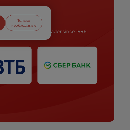
Только
необходимые
he battery market leader since 1996.