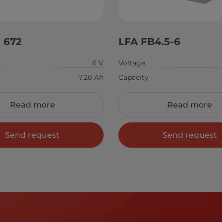
 672
LFA FB4.5-6
6 V
Voltage
7.20 Ah
Capacity
Read more
Read more
Send request
Send request