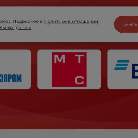
okies. Подробнее в
Политике в отношении
Принять
льных данных
ir when it comes to business has helped WYBOR remain t