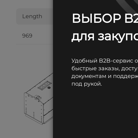
ВЫБОР B2
Length
Width
для закупо
969
528
Удобный B2B-сервис 
быстрые заказы, досту
документам и поддержк
под рукой.