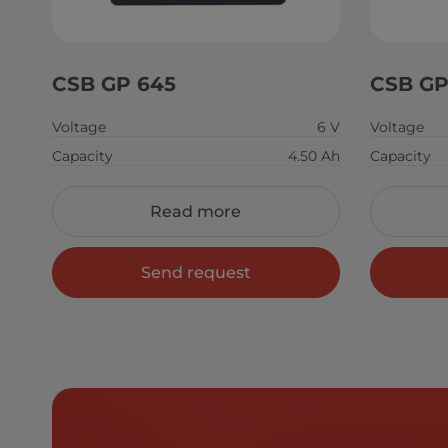
CSB GP 645
CSB GP
Voltage
6 V
Voltage
Capacity
4.50 Ah
Capacity
Read more
Send request