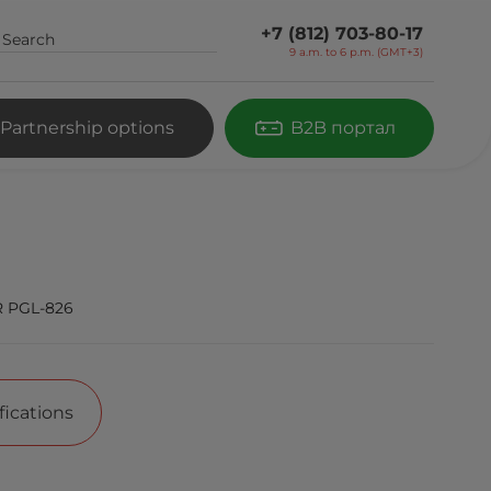
+7 (812) 703-80-17
9 a.m. to 6 p.m. (GMT+3)
Partnership options
B2B портал
 PGL-826
fications