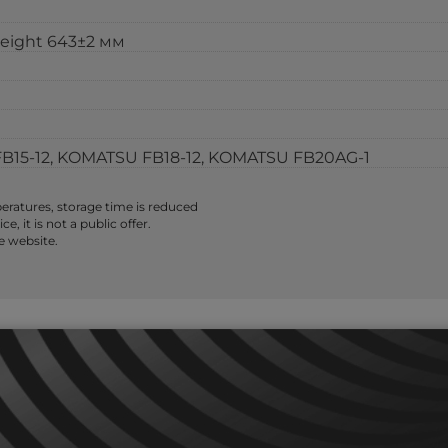
height 643±2 мм
15-12, KOMATSU FB18-12, KOMATSU FB20AG-1
ratures, storage time is reduced
 it is not a public offer.
e website.