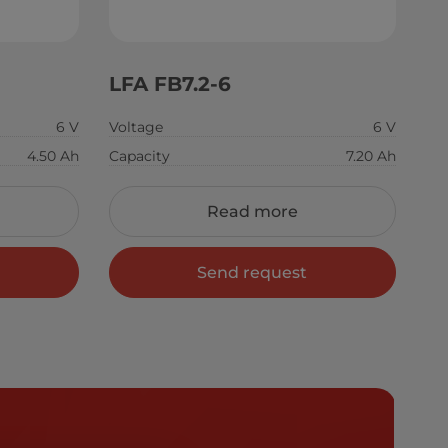
LFA FB7.2-6
6 V
Voltage
6 V
4.50 Ah
Capacity
7.20 Ah
Read more
Send request