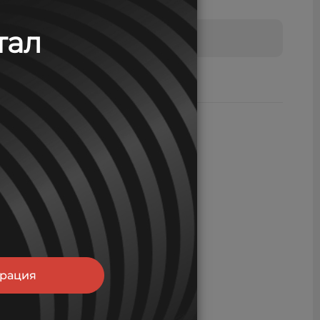
тал
Height (full)
643
трация