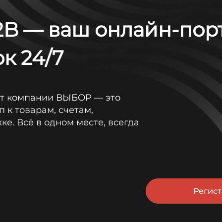
B — ваш онлайн-пор
Height
к 24/7
643
от компании ВЫБОР — это
п к товарам, счетам,
е. Всё в одном месте, всегда
Регис