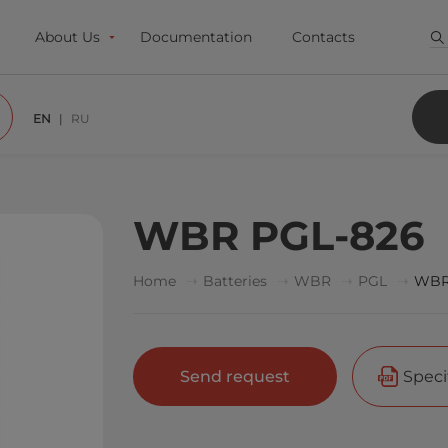
About Us
Documentation
Contacts
EN
RU
WBR PGL-826
Home
Batteries
WBR
PGL
WBR
Send request
Speci