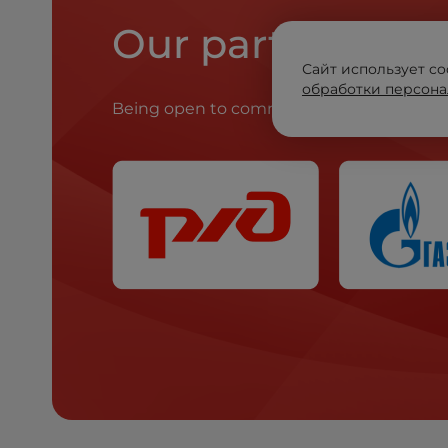
Our partners
Сайт использует co
обработки персона
Being open to communication, playing fa