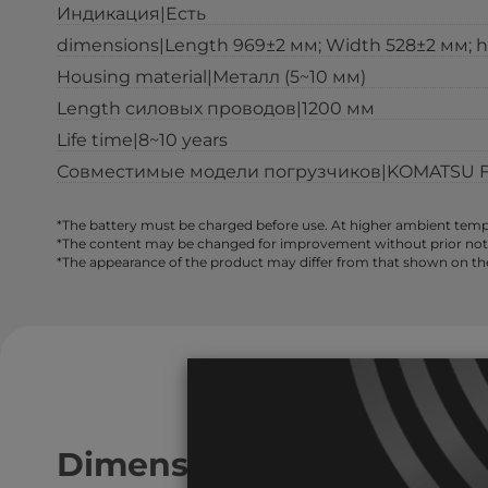
Индикация|Есть
dimensions|Length 969±2 мм; Width 528±2 мм; 
Housing material|Металл (5~10 мм)
Length силовых проводов|1200 мм
Life time|8~10 years
Совместимые модели погрузчиков|KOMATSU FB
*The battery must be charged before use. At higher ambient tempe
*The content may be changed for improvement without prior notice,
*The appearance of the product may differ from that shown on th
Dimensions