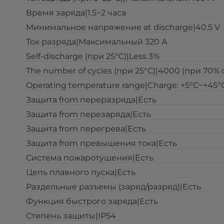
Время заряда|1.5~2 часа
Минимальное напряжение at discharge|40.5 V
Ток разряда|Максимальный 320 А
Self-discharge (при 25°С)|Less 3%
The number of cycles (при 25°С)|4000 (при 70% 
Operating temperature range|Charge: +5°С~+45°C;
Защита from переразряда|Есть
Защита from перезаряда|Есть
Защита from перегрева|Есть
Защита from превышения тока|Есть
Система пожаротушения|Есть
Цепь плавного пуска|Есть
Раздельные разъемы (заряд/разряд)|Есть
Функция быстрого заряда|Есть
Степень защиты|IP54