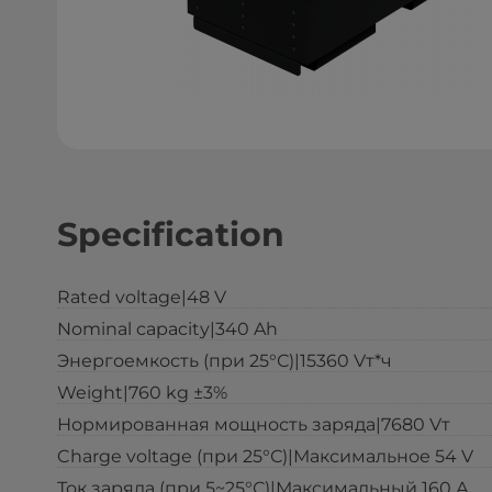
Specification
Rated voltage|48 V
Nominal capacity|340 Ah
Энергоемкость (при 25°С)|15360 Vт*ч
Weight|760 kg ±3%
Нормированная мощность заряда|7680 Vт
Charge voltage (при 25°С)|Максимальное 54 V
Ток заряда (при 5~25°С)|Максимальный 160 А