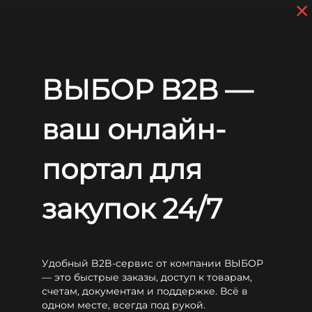
×
Skip to main content
+7 (812) 703-80-17
9 a.m. to 6 p.m. (GMT+3)
EN
RU
Home
Batteries
CSB
MU
CSB MU 900S
ВЫБОР B2B —
CSB MU 900S
ваш онлайн-
портал для
закупок 24/7
Удобный B2B-сервис от компании ВЫБОР
— это быстрые заказы, доступ к товарам,
счетам, документам и поддержке. Всё в
одном месте, всегда под рукой.