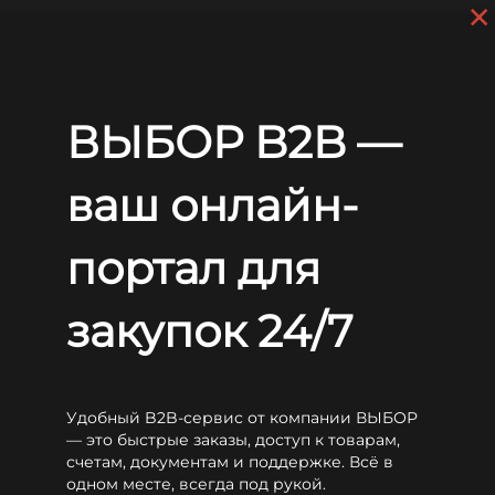
×
Skip to main content
+7 (812) 703-80-17
9 a.m. to 6 p.m. (GMT+3)
EN
RU
Home
Batteries
WBR
GPC
WBR GPC12-14
ВЫБОР B2B —
WBR GPC12-14
ваш онлайн-
портал для
закупок 24/7
Удобный B2B-сервис от компании ВЫБОР
— это быстрые заказы, доступ к товарам,
счетам, документам и поддержке. Всё в
одном месте, всегда под рукой.