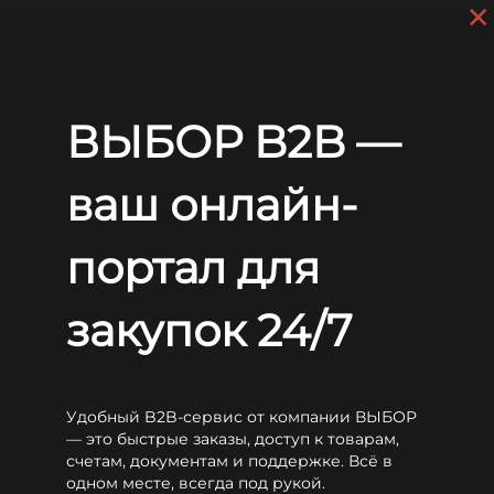
×
Skip to main content
+7 (812) 703-80-17
9 a.m. to 6 p.m. (GMT+3)
EN
RU
Home
Batteries
Long
WP
Long WP26-12N
ВЫБОР B2B —
Long WP26-12N
ваш онлайн-
портал для
закупок 24/7
Удобный B2B-сервис от компании ВЫБОР
— это быстрые заказы, доступ к товарам,
счетам, документам и поддержке. Всё в
одном месте, всегда под рукой.