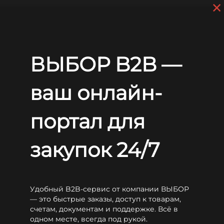
×
Skip to main content
+7 (812) 703-80-17
9 a.m. to 6 p.m. (GMT+3)
EN
RU
Home
Batteries
CSB
XPL
CSB XPL2200 FR
ВЫБОР B2B —
CSB XPL2200 FR
ваш онлайн-
портал для
закупок 24/7
Удобный B2B-сервис от компании ВЫБОР
— это быстрые заказы, доступ к товарам,
счетам, документам и поддержке. Всё в
одном месте, всегда под рукой.