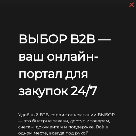
×
Skip to main content
+7 (812) 703-80-17
9 a.m. to 6 p.m. (GMT+3)
EN
RU
ВЫБОР B2B —
Home
Блог
Статьи
Как аккумуляторы WBR серии UPS обеспечивают стабильную работу оборудования
ваш онлайн-
Как аккумуляторы WBR
серии UPS обеспечивают
портал для
стабильную работу
оборудования
закупок 24/7
Удобный B2B-сервис от компании ВЫБОР
— это быстрые заказы, доступ к товарам,
счетам, документам и поддержке. Всё в
одном месте, всегда под рукой.