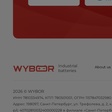
Industrial
About us
batteries
2026 © WYBOR
ИНН 7810334974, КПП 780501001, ОГРН 1157847032980
Адрес: 198097, Санкт-Петербург, ул. Трефолева, д. 2, к. 
р/с 40702810032400000228 в филиале «Санкт-Петерб