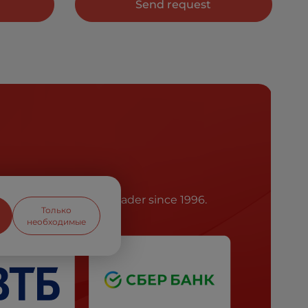
Send request
he battery market leader since 1996.
Только
необходимые