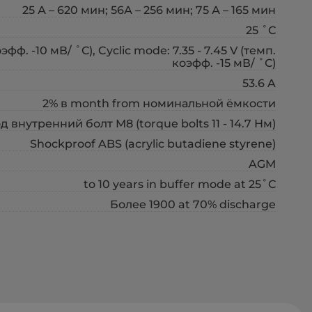
25 А – 620 мин; 56А – 256 мин; 75 А – 165 мин
25 ˚С
ф. -10 мВ/ ˚С), Cyclic mode: 7.35 - 7.45 V (темп.
коэфф. -15 мВ/ ˚С)
53.6 A
2% в month from номинальной ёмкости
д внутренний болт М8 (torque bolts 11 - 14.7 Нм)
Shockproof ABS (acrylic butadiene styrene)
AGM
to 10 years in buffer mode at 25˚С
Более 1900 at 70% discharge