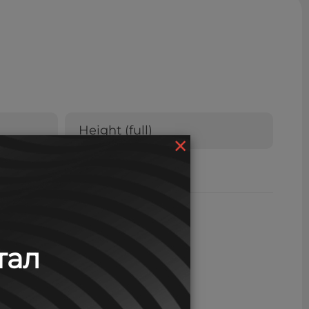
Height (full)
×
268
тал