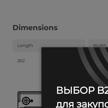
Dimensions
Length
Width
262
180
ВЫБОР B2
для закупо