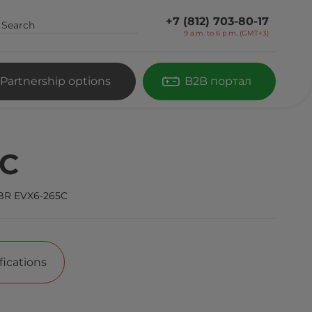
+7 (812) 703-80-17
9 a.m. to 6 p.m. (GMT+3)
Partnership options
B2B портал
5C
R EVX6-265C
fications