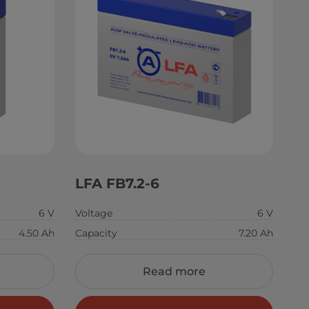
LFA FB7.2-6
6 V
Voltage
6 V
4.50 Ah
Capacity
7.20 Ah
Read more