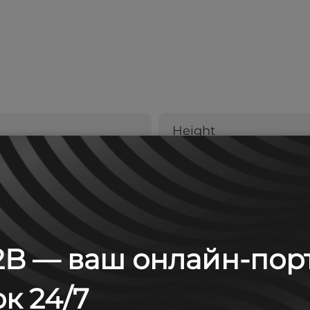
Height
263
B — ваш онлайн-пор
к 24/7