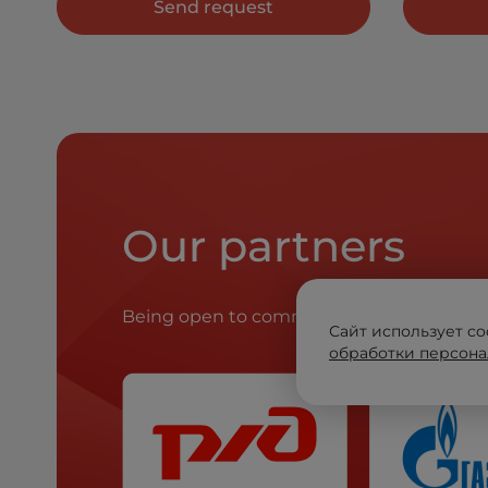
Send request
Our partners
Being open to communication, playing fa
Сайт использует co
обработки персона