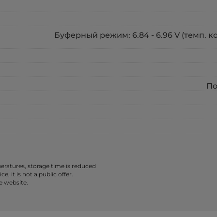
Буферный режим: 6.84 - 6.96 V (темп. коэф
По
ratures, storage time is reduced
 it is not a public offer.
e website.