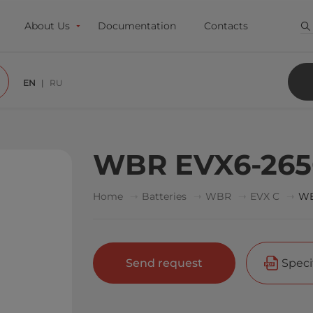
About Us
Documentation
Contacts
EN
RU
WBR EVX6-26
Home
Batteries
WBR
EVX C
WB
Send request
Speci