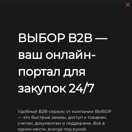
×
Skip to main content
+7 (812) 703-80-17
9 a.m. to 6 p.m. (GMT+3)
EN
RU
Home
Batteries
Sunlight
RES OPzS
Sunlight 2V 9 RES OPzS 1480
ВЫБОР B2B —
Sunlight 2V 9 RES OPzS 1480
ваш онлайн-
портал для
закупок 24/7
Удобный B2B-сервис от компании ВЫБОР
— это быстрые заказы, доступ к товарам,
счетам, документам и поддержке. Всё в
одном месте, всегда под рукой.