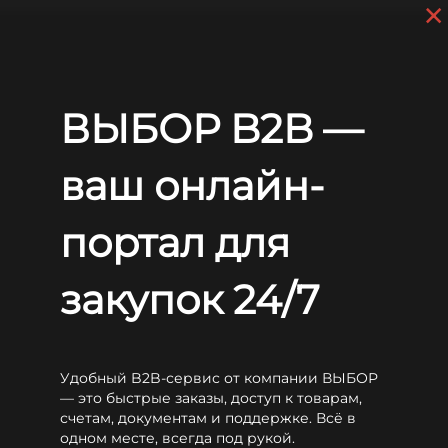
×
Skip to main content
+7 (812) 703-80-17
9 a.m. to 6 p.m. (GMT+3)
EN
RU
Home
Batteries
Sunlight
OPzV
Sunlight 6V 4 OPzV 200
ВЫБОР B2B —
Sunlight 6V 4 OPzV 200
ваш онлайн-
портал для
закупок 24/7
Удобный B2B-сервис от компании ВЫБОР
— это быстрые заказы, доступ к товарам,
счетам, документам и поддержке. Всё в
одном месте, всегда под рукой.