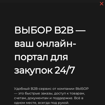
×
Skip to main content
+7 (812) 703-80-17
9 a.m. to 6 p.m. (GMT+3)
EN
RU
Home
Batteries
LEOCH
PLX
Leoch PLX12-500
ВЫБОР B2B —
Leoch PLX12-500
ваш онлайн-
портал для
закупок 24/7
Удобный B2B-сервис от компании ВЫБОР
— это быстрые заказы, доступ к товарам,
счетам, документам и поддержке. Всё в
одном месте, всегда под рукой.