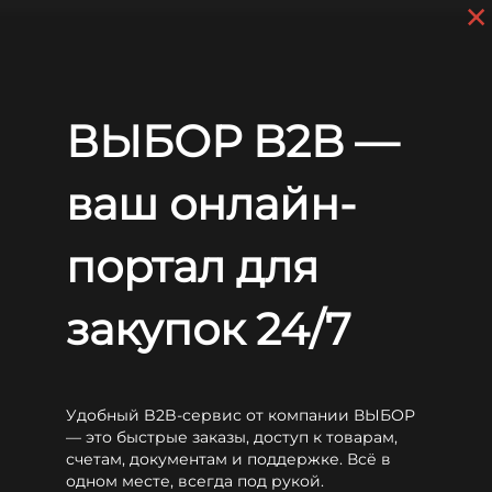
×
Skip to main content
+7 (812) 703-80-17
9 a.m. to 6 p.m. (GMT+3)
EN
RU
Home
Batteries
CSB
MSV
CSB MSV-800
ВЫБОР B2B —
CSB MSV-800
ваш онлайн-
портал для
закупок 24/7
Удобный B2B-сервис от компании ВЫБОР
— это быстрые заказы, доступ к товарам,
счетам, документам и поддержке. Всё в
одном месте, всегда под рукой.