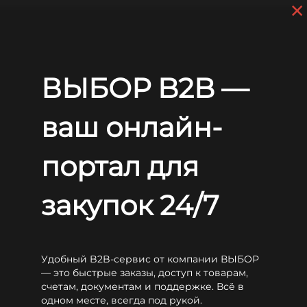
×
Skip to main content
+7 (812) 703-80-17
9 a.m. to 6 p.m. (GMT+3)
EN
RU
Home
Batteries
CSB
XHRL
CSB XHRL 12360WG FR
ВЫБОР B2B —
CSB XHRL 12360WG FR
ваш онлайн-
портал для
закупок 24/7
Удобный B2B-сервис от компании ВЫБОР
— это быстрые заказы, доступ к товарам,
счетам, документам и поддержке. Всё в
одном месте, всегда под рукой.