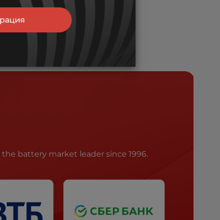
трация
he battery market leader since 1996.