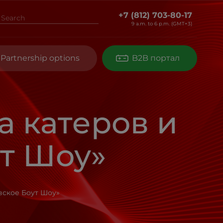
+7 (812) 703-80-17
9 a.m. to 6 p.m. (GMT+3)
Partnership options
B2B портал
 катеров и
ут Шоу»
вское Боут Шоу»