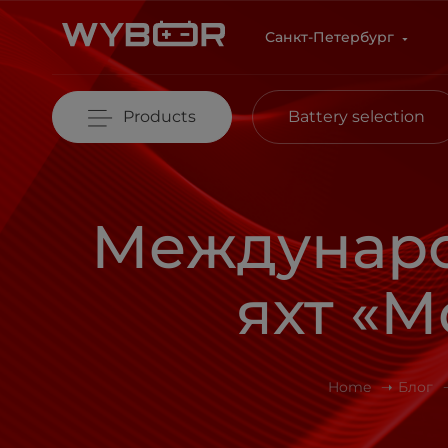
Skip to main content
Санкт-Петербург
Products
Battery selection
Междунаро
яхт «М
Home
Блог