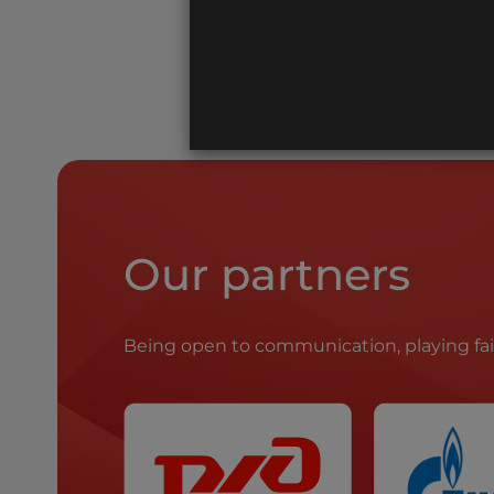
Our partners
Being open to communication, playing fa