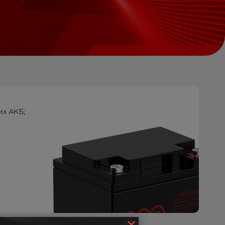
их АКБ;
×