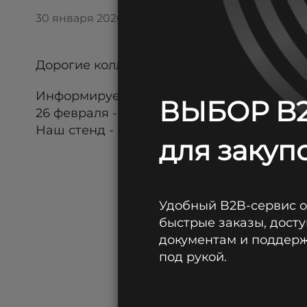
30 января 2026
Дорогие коллеги, добрый день!
Информируем об участии нашей компании
ВЫБОР B2
26 февраля - 1 марта 2026 / КРОКУС ЭКСПО 
Наш стенд - №028
для закупо
Удобный B2B-сервис 
быстрые заказы, досту
документам и поддержк
под рукой.