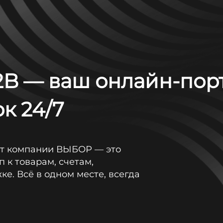
 в Международная выставка катеров и яхт «М
B — ваш онлайн-пор
/ Павильон -1, Зал -1.
к 24/7
от компании ВЫБОР — это
п к товарам, счетам,
е. Всё в одном месте, всегда