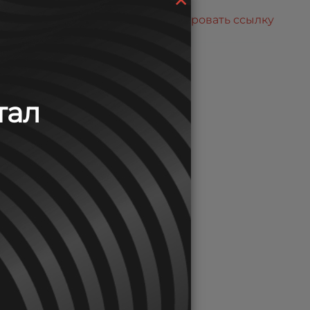
Скопировать ссылку
осковское Боут Шоу».
тал