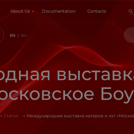
About Us
Documentation
Contacts
EN
RU
дная выставка
осковское Бо
Статьи
Международная выставка катеров и яхт «Моско