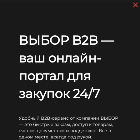
×
Skip to main content
+7 (812) 703-80-17
9 a.m. to 6 p.m. (GMT+3)
EN
RU
ВЫБОР B2B —
Home
Блог
Статьи
Зависимость плотности от степени заряда батареи
Зависимость плотности от
ваш онлайн-
степени заряда батареи
портал для
закупок 24/7
Удобный B2B-сервис от компании ВЫБОР
Смотреть специальное предложение
— это быстрые заказы, доступ к товарам,
счетам, документам и поддержке. Всё в
одном месте, всегда под рукой.