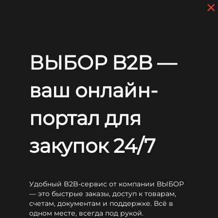
×
Skip to main content
+7 (812) 703-80-17
9 a.m. to 6 p.m. (GMT+3)
EN
RU
ВЫБОР B2B —
Home
Блог
Новости
Выставка Securika Moscow 2021
Выставка Securika Moscow
ваш онлайн-
2021
портал для
закупок 24/7
Удобный B2B-сервис от компании ВЫБОР
Смотреть специальное предложение
— это быстрые заказы, доступ к товарам,
счетам, документам и поддержке. Всё в
одном месте, всегда под рукой.