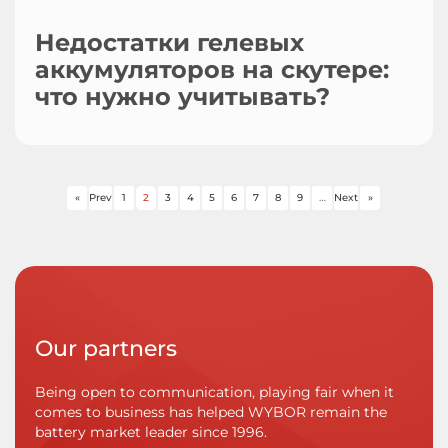
Недостатки гелевых
аккумуляторов на скутере:
что нужно учитывать?
«
Prev
1
2
3
4
5
6
7
8
9
…
Next
»
Our partners
Being open to communication, playing fair when it
comes to business has helped WYBOR remain the
battery market leader since 1996.