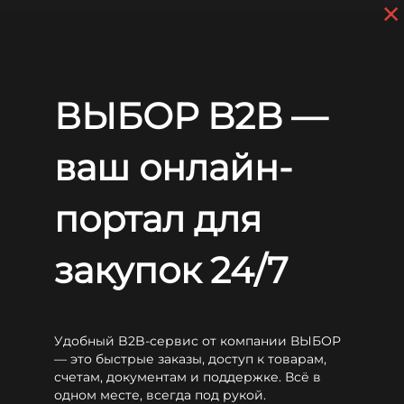
×
Skip to main content
+7 (812) 703-80-17
9 a.m. to 6 p.m. (GMT+3)
EN
RU
Home
Batteries
LEOCH
DJW
Leoch DJW12-28H
ВЫБОР B2B —
Leoch DJW12-28H
ваш онлайн-
портал для
закупок 24/7
Удобный B2B-сервис от компании ВЫБОР
— это быстрые заказы, доступ к товарам,
счетам, документам и поддержке. Всё в
одном месте, всегда под рукой.