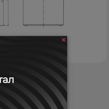
×
тал