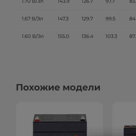
1.70 В/Эл
143.9
126.7
97.7
83
1.67 В/Эл
147.3
129.7
99.5
84
1.60 В/Эл
155.0
136.4
103.3
87.
Похожие модели