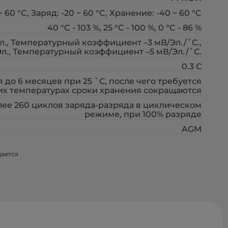
~ 60 °C, Заряд: -20 ~ 60 °C, Хранение: -40 ~ 60 °C
40 °C - 103 %, 25 °C - 100 %, 0 °C - 86 %
л., Температурный коэффициент –3 мВ/Эл./˚С.,
Эл., Температурный коэффициент –5 мВ/Эл./˚С.
0.3 С
я до 6 месяцев при 25 ˚С, после чего требуется
их температурах сроки хранения сокращаются
лее 260 циклов заряда-разряда в циклическом
режиме, при 100% разряде
AGM
щается