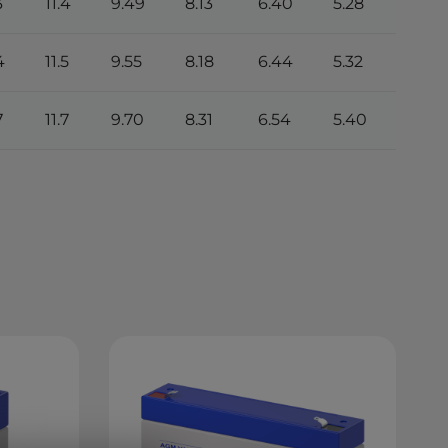
3
11.4
9.49
8.13
6.40
5.28
2.83
4
11.5
9.55
8.18
6.44
5.32
2.84
7
11.7
9.70
8.31
6.54
5.40
2.89