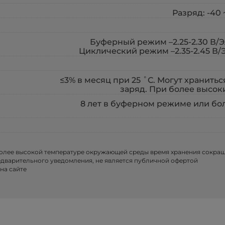
Разряд: -40 
Буферный режим –2.25-2.30 В/Э
Циклический режим –2.35-2.45 В/
≤3% в месяц при 25 ˚С. Могут хранитьс
заряд. При более высок
8 лет в буферном режиме или бо
более высокой температуре окружающей среды время хранения сокра
едварительного уведомления, не является публичной офертой
на сайте