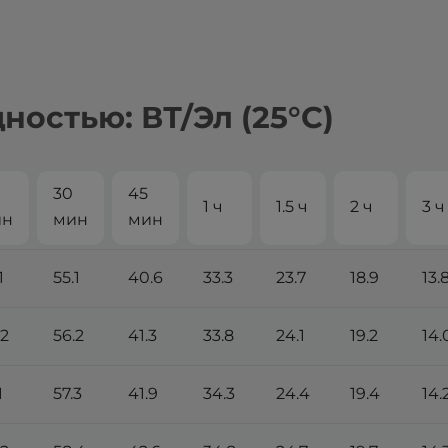
остью: ВТ/Эл (25°С)
30
45
1 ч
1.5 ч
2 ч
3 ч
ин
мин
мин
1
55.1
40.6
33.3
23.7
18.9
13.
.2
56.2
41.3
33.8
24.1
19.2
14.
1
57.3
41.9
34.3
24.4
19.4
14.