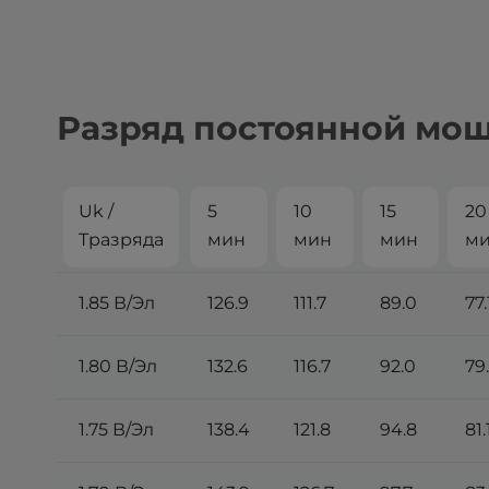
Разряд постоянной мощн
Uk /
5
10
15
20
Tразряда
мин
мин
мин
м
1.85 В/Эл
126.9
111.7
89.0
77.
1.80 В/Эл
132.6
116.7
92.0
79
1.75 В/Эл
138.4
121.8
94.8
81.