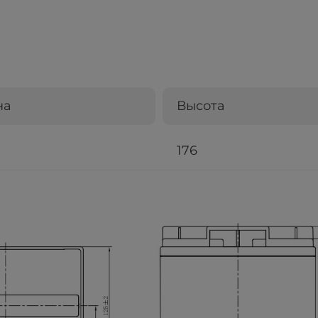
на
Высота
176