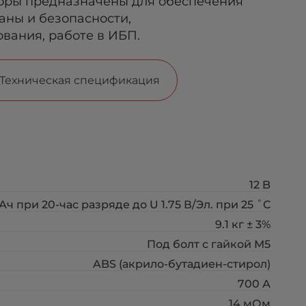
оры предназначены для обеспечения
аны и безопасности,
вания, работе в ИБП.
Техническая спецификация
12 B
 Ач при 20-час разряде до U 1.75 В/Эл. при 25 ˚С
9.1 кг ± 3%
Под болт с гайкой М5
ABS (акрило-бутадиен-стирол)
700 А
14 мОм