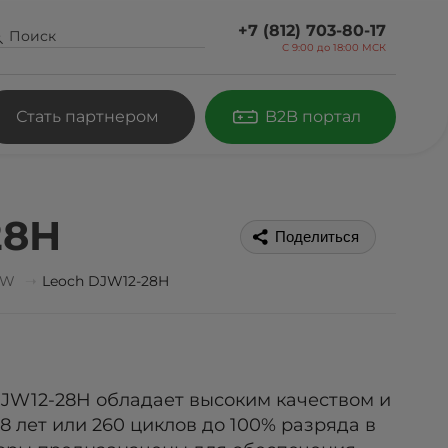
+7 (812) 703-80-17
С 9:00 до
18:00 МСК
Стать партнером
B2B портал
28H
Поделиться
JW
Leoch DJW12-28H
DJW12-28H обладает высоким качеством и
8 лет или 260 циклов до 100% разряда в