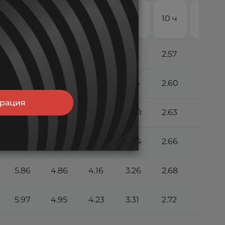
20
4 ч
5 ч
6 ч
8 ч
10 ч
ч
5.58
4.64
3.97
3.12
2.57
1.37
5.66
4.70
4.02
3.16
2.60
1.39
трация
5.73
4.76
4.07
3.20
2.63
1.40
5.81
4.83
4.13
3.24
2.66
1.41
5.86
4.86
4.16
3.26
2.68
1.42
5.97
4.95
4.23
3.31
2.72
1.44