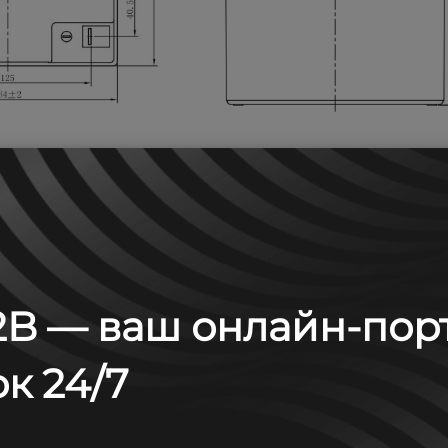
B — ваш онлайн-пор
к 24/7
м: А (25°С)