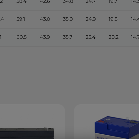
.2
58.4
42.6
34.8
24.7
19.7
14.
.4
59.1
43.0
35.0
24.9
19.8
14.
1
60.5
43.9
35.7
25.4
20.2
14.