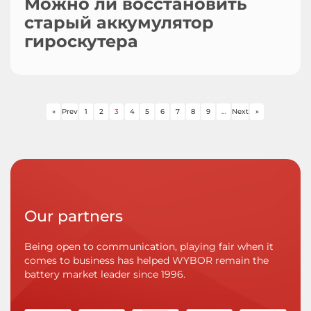
Можно ли восстановить
старый аккумулятор
гироскутера
«
Prev
1
2
3
4
5
6
7
8
9
…
Next
»
Our partners
Being open to communication, playing fair when it
comes to business has helped WYBOR remain the
battery market leader since 1996.