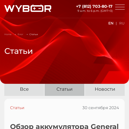
Skip to main content
+7 (812) 703-80-17
9 a.m. to 6 p.m. (GMT+3)
EN
RU
Home
Блог
Статьи
Статьи
Все
Статьи
Новости
Статьи
30 сентября 2024
Обзор аккумулятора General