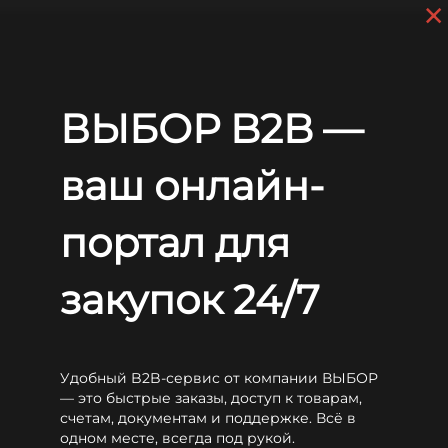
×
Skip to main content
+7 (812) 703-80-17
9 a.m. to 6 p.m. (GMT+3)
EN
RU
Home
Batteries
LEOCH
LPCG
Leoch LPCG12-65
ВЫБОР B2B —
Leoch LPCG12-65
ваш онлайн-
портал для
закупок 24/7
Удобный B2B-сервис от компании ВЫБОР
— это быстрые заказы, доступ к товарам,
счетам, документам и поддержке. Всё в
одном месте, всегда под рукой.