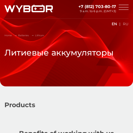
Skip to main content
+7 (812) 703-80-17
9 a.m. to 6 p.m. (GMT+3)
EN
RU
Home
Batteries
Lithium
Литиевые аккумуляторы
Products