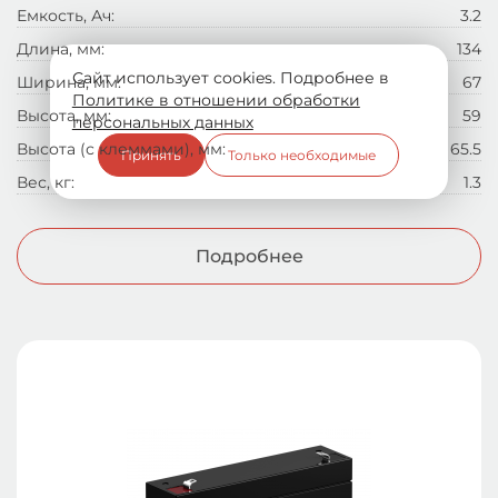
Емкость, Ач:
3.2
Длина, мм:
134
Сайт использует cookies. Подробнее в
Ширина, мм:
67
Политике в отношении обработки
Высота, мм:
59
персональных данных
Высота (с клеммами), мм:
65.5
Принять
Только необходимые
Вес, кг:
1.3
Подробнее