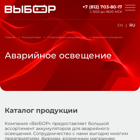
Перейти к основному содержанию
+7 (812) 703-80-17
С 9:00 до
18:00 МСК
EN
RU
Главная
Аккумуляторы
Стационарные аккумуляторы
Аварийное освещение
Аварийное освещение
Каталог продукции
Компания «ВЫБОР» предоставляет большой
ассортимент аккумуляторов для аварийного
освещения. Сотрудничество с нами выгодно многим
предприятиям, фирмам, розничным магазинам.