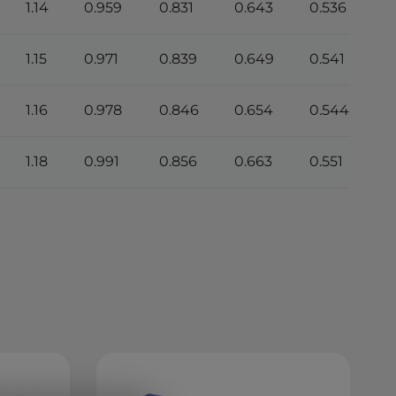
1.14
0.959
0.831
0.643
0.536
0
1.15
0.971
0.839
0.649
0.541
0
1.16
0.978
0.846
0.654
0.544
0
1.18
0.991
0.856
0.663
0.551
0