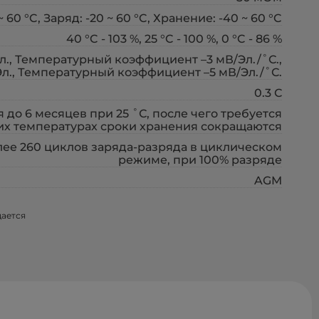
~ 60 °C, Заряд: -20 ~ 60 °C, Хранение: -40 ~ 60 °C
40 °C - 103 %, 25 °C - 100 %, 0 °C - 86 %
л., Температурный коэффициент –3 мВ/Эл./˚С.,
Эл., Температурный коэффициент –5 мВ/Эл./˚С.
0.3 С
я до 6 месяцев при 25 ˚С, после чего требуется
их температурах сроки хранения сокращаются
лее 260 циклов заряда-разряда в циклическом
режиме, при 100% разряде
AGM
щается