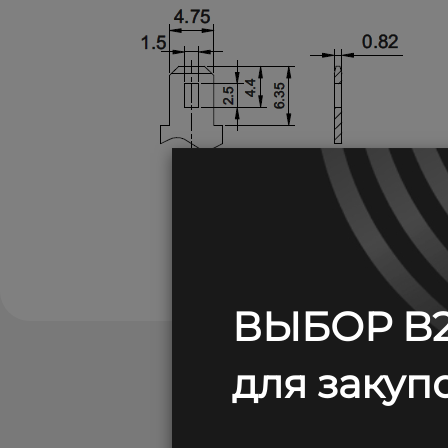
ВЫБОР B2
для закупо