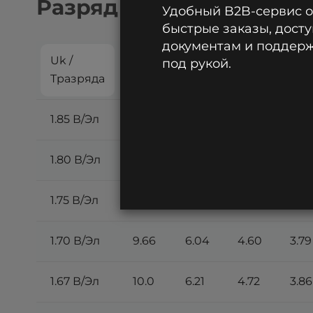
Разряд постоянным токо
Удобный B2B-сервис 
быстрые заказы, досту
документам и поддержк
Uk /
5
10
15
20
под рукой.
Tразряда
мин
мин
мин
ми
1.85 В/Эл
8.14
5.26
4.11
3.4
1.80 В/Эл
8.75
5.58
4.31
3.58
1.75 В/Эл
9.22
5.80
4.46
3.68
1.70 В/Эл
9.66
6.04
4.60
3.79
1.67 В/Эл
10.0
6.21
4.72
3.86