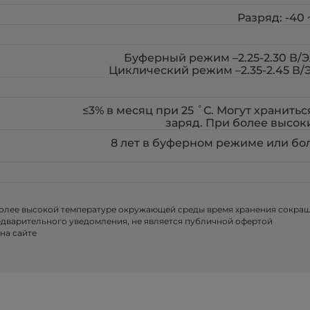
Разряд: -40 
Буферный режим –2.25-2.30 В/Э
Циклический режим –2.35-2.45 В/
≤3% в месяц при 25 ˚С. Могут хранитьс
заряд. При более высок
8 лет в буферном режиме или бо
более высокой температуре окружающей среды время хранения сокра
едварительного уведомления, не является публичной офертой
на сайте