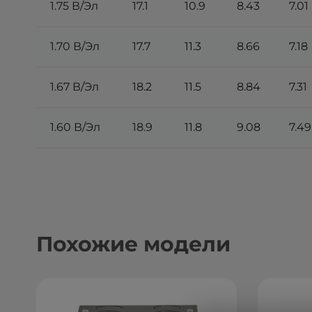
1.75 В/Эл
17.1
10.9
8.43
7.01
1.70 В/Эл
17.7
11.3
8.66
7.18
1.67 В/Эл
18.2
11.5
8.84
7.31
1.60 В/Эл
18.9
11.8
9.08
7.49
Похожие модели