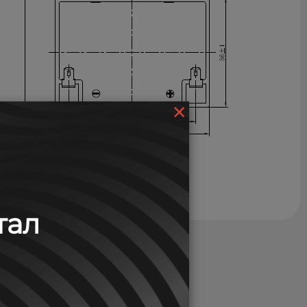
×
тал