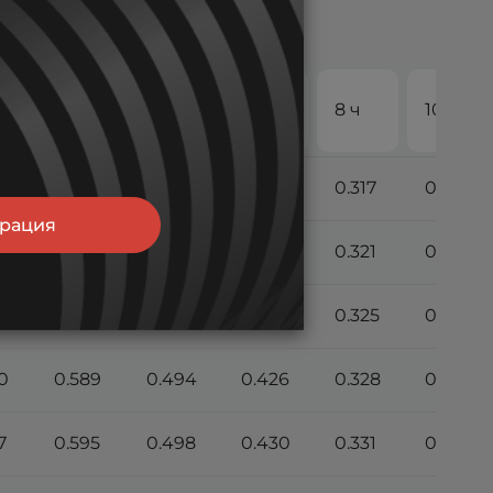
4 ч
5 ч
6 ч
8 ч
10 ч
7
0.565
0.474
0.410
0.317
0.264
трация
99
0.573
0.481
0.416
0.321
0.267
0
0.581
0.487
0.421
0.325
0.270
0
0.589
0.494
0.426
0.328
0.273
7
0.595
0.498
0.430
0.331
0.275