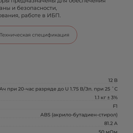
оры предназначены для обеспечения
аны и безопасности,
вания, работе в ИБП.
Техническая спецификация
12 B
 Ач при 20-час разряде до U 1.75 В/Эл. при 25 ˚С
1.1 кг ± 3%
F1
ABS (акрило-бутадиен-стирол)
81.2 А
50 мОм