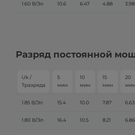
1.60 В/Эл
10.6
6.47
4.88
3.98
Разряд постоянной мощн
Uk /
5
10
15
20
Tразряда
мин
мин
мин
ми
1.85 В/Эл
15.4
10.0
7.87
6.63
1.80 В/Эл
16.4
10.5
8.21
6.86