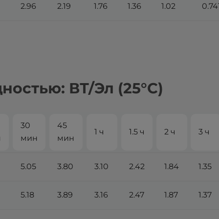
2.96
2.19
1.76
1.36
1.02
0.74
остью: ВТ/Эл (25°С)
30
45
1 ч
1.5 ч
2 ч
3 ч
н
мин
мин
5.05
3.80
3.10
2.42
1.84
1.35
5.18
3.89
3.16
2.47
1.87
1.37