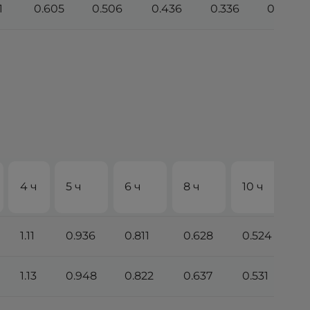
1
0.605
0.506
0.436
0.336
0.278
4 ч
5 ч
6 ч
8 ч
10 ч
2
1.11
0.936
0.811
0.628
0.524
0
1.13
0.948
0.822
0.637
0.531
0