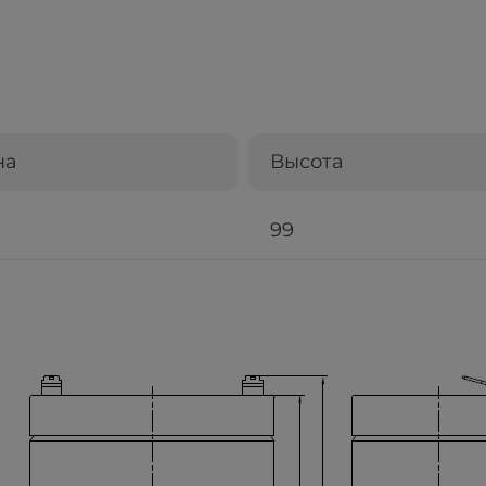
на
Высота
99