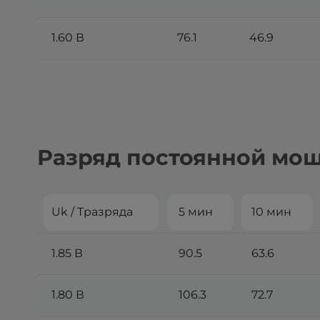
1.60 В
76.1
46.9
Разряд постоянной мощн
Uk / Tразряда
5 мин
10 мин
1.85 В
90.5
63.6
1.80 В
106.3
72.7