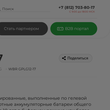
+7 (812) 703-80-17
С 9:00 до
18:00 МСК
Стать партнером
B2B портал
7
Поделиться
G
WBR GPLG12-17
зированные, выполненные по гелевой
лотные аккумуляторные батареи общего