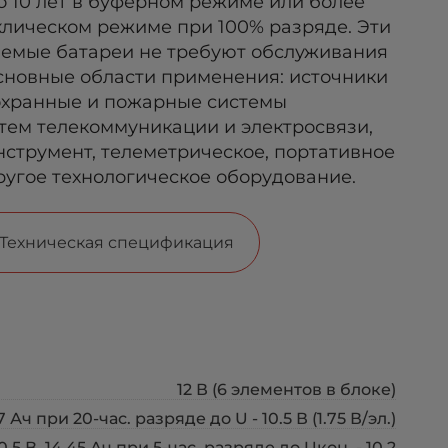
 10 лет в буферном режиме или более
клическом режиме при 100% разряде. Эти
емые батареи не требуют обслуживания
Основные области применения: источники
 охранные и пожарные системы
тем телекоммуникации и электросвязи,
струмент, телеметрическое, портативное
ругое технологическое оборудование.
Техническая спецификация
12 В (6 элементов в блоке)
7 Ач при 20-час. разряде до U - 10.5 В (1.75 В/эл.)
.5 В, 14.45 Ач при 5-час. разряде до Uкон. - 10.2