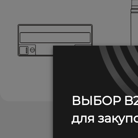
ВЫБОР B2
для закупо