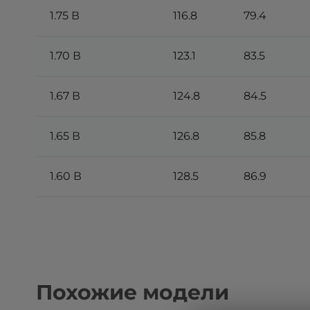
1.75 В
116.8
79.4
1.70 В
123.1
83.5
1.67 В
124.8
84.5
1.65 В
126.8
85.8
1.60 В
128.5
86.9
Похожие модели