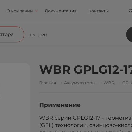
О компании
Документация
Контакты
ятора
EN
RU
WBR GPLG12-1
Главная
Аккумуляторы
WBR
GPL
Применение
WBR серии GPLG12-17 - гермети
(GEL) технологии, свинцово-кис