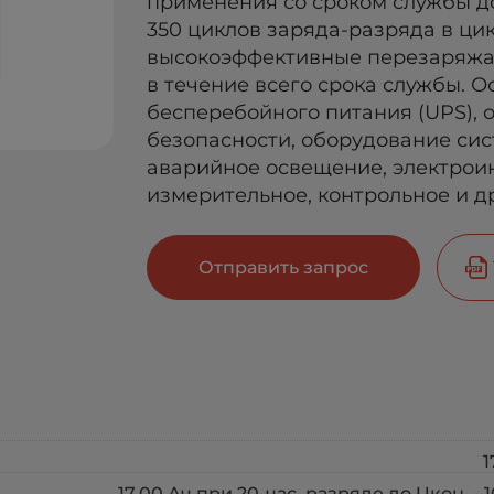
применения со сроком службы до
350 циклов заряда-разряда в ци
высокоэффективные перезаряжа
в течение всего срока службы. 
бесперебойного питания (UPS),
безопасности, оборудование сис
аварийное освещение, электроин
измерительное, контрольное и д
Отправить запрос
1
17.00 Ач при 20-час. разряде до Uкон. - 10