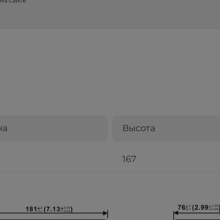
на сайте
на
Высота
167