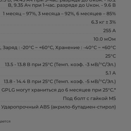
В, 9.35 Ач при 1-час. разряде до Uкон. - 9.6 В
1 месяц – 97%, 3 месяца – 92%, 6 месяцев – 85%
6.3 кг ± 3%
255 А
10.0 мОм
, Заряд : -20°С ~ +60°С, Хранение : -40°С ~ +60°С
25°С
13.5 - 13.8 В при 25°С (Темп. коэф. -3 мВ/°С/Эл.)
5.1 А
13.8 - 14.4 В при 25°С (Темп. коэф. -5 мВ/°С/Эл.)
GPLG могут храниться до 6 месяцев при 25°С.*
Под болт с гайкой М5
Ударопрочный ABS (акрило-бутадиен-стирол)
щается