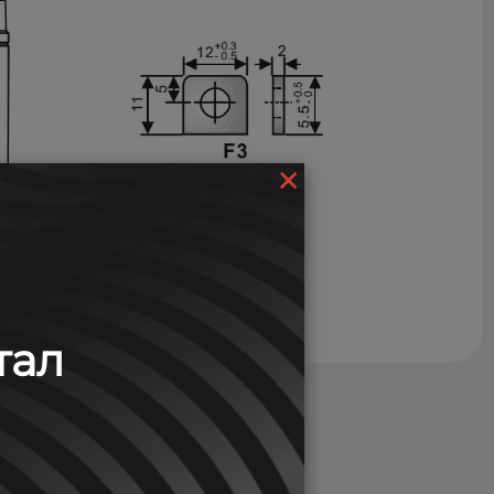
×
тал