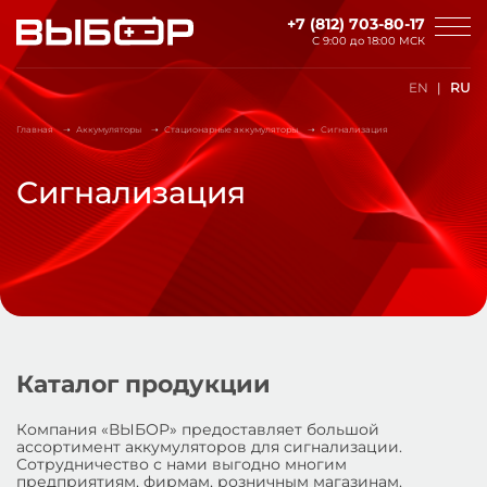
Перейти к основному содержанию
+7 (812) 703-80-17
С 9:00 до
18:00 МСК
EN
RU
Главная
Аккумуляторы
Стационарные аккумуляторы
Сигнализация
Сигнализация
Каталог продукции
Компания «ВЫБОР» предоставляет большой
ассортимент аккумуляторов для сигнализации.
Сотрудничество с нами выгодно многим
предприятиям, фирмам, розничным магазинам.