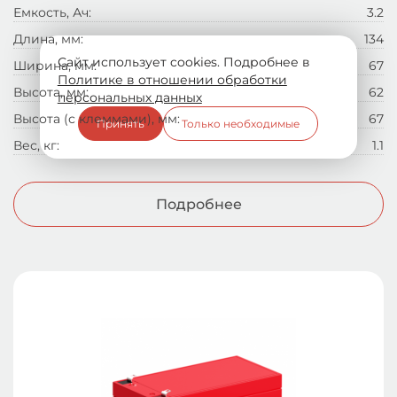
Емкость, Ач:
3.2
Длина, мм:
134
Сайт использует cookies. Подробнее в
Ширина, мм:
67
Политике в отношении обработки
Высота, мм:
62
персональных данных
Высота (с клеммами), мм:
67
Принять
Только необходимые
Вес, кг:
1.1
Подробнее