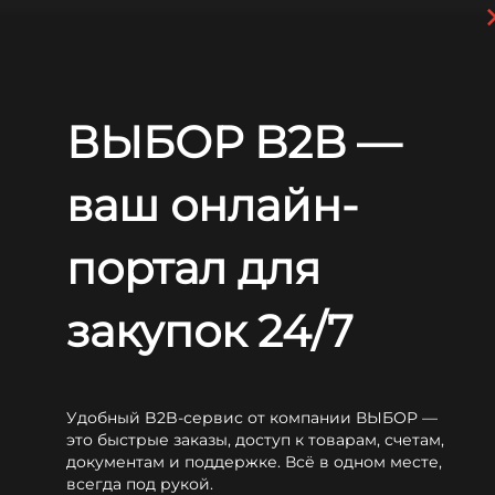
Перейти к основному содержанию
+7 (812) 703-80-17
С 9:00 до
18:00 МСК
EN
RU
ВЫБОР B2B —
Главная
Блог
Статьи
Правильное последовательное и параллельное подключение аккумуляторов
ваш онлайн-
Правильное
последовательное и
портал для
параллельное
подключение
закупок 24/7
аккумуляторов
Удобный B2B-сервис от компании ВЫБОР —
это быстрые заказы, доступ к товарам, счетам,
документам и поддержке. Всё в одном месте,
всегда под рукой.