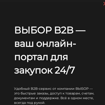
Перейти к основному содержанию
+7 (812) 703-80-17
С 9:00 до
18:00 МСК
EN
RU
ВЫБОР B2B —
Главная
Блог
Статьи
Питание системы оповещения от источника бесперебойного питания
ваш онлайн-
Питание системы
оповещения от источника
портал для
бесперебойного питания
закупок 24/7
Удобный B2B-сервис от компании ВЫБОР —
это быстрые заказы, доступ к товарам, счетам,
документам и поддержке. Всё в одном месте,
Смотреть специальное предложение
всегда под рукой.