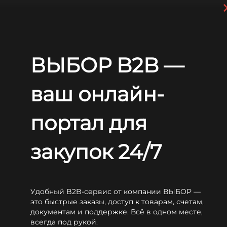
Перейти к основному содержанию
+7 (812) 703-80-17
С 9:00 до
18:00 МСК
EN
RU
ВЫБОР B2B —
Главная
Блог
Статьи
Недостатки гелевых аккумуляторов на скутере: что нужно учитывать?
ваш онлайн-
Недостатки гелевых
аккумуляторов на скутере:
портал для
что нужно учитывать?
закупок 24/7
Удобный B2B-сервис от компании ВЫБОР —
это быстрые заказы, доступ к товарам, счетам,
документам и поддержке. Всё в одном месте,
Смотреть специальное предложение
всегда под рукой.