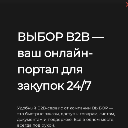
Перейти к основному содержанию
+7 (812) 703-80-17
С 9:00 до
18:00 МСК
EN
RU
ВЫБОР B2B —
Главная
Блог
Статьи
Надо ли заряжать новую необслуживаемую АКБ?
Надо ли заряжать новую
ваш онлайн-
необслуживаемую АКБ?
портал для
закупок 24/7
Удобный B2B-сервис от компании ВЫБОР —
Смотреть специальное предложение
это быстрые заказы, доступ к товарам, счетам,
документам и поддержке. Всё в одном месте,
всегда под рукой.