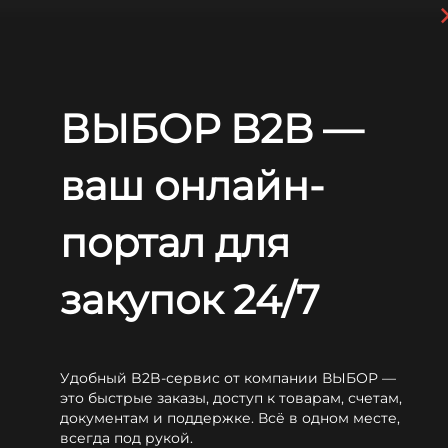
Перейти к основному содержанию
+7 (812) 703-80-17
С 9:00 до
18:00 МСК
EN
RU
ВЫБОР B2B —
Главная
Блог
Статьи
AGM аккумуляторы для мотоциклов: в чём их преимущества?
AGM аккумуляторы для
ваш онлайн-
мотоциклов: в чём их
портал для
преимущества?
закупок 24/7
Удобный B2B-сервис от компании ВЫБОР —
это быстрые заказы, доступ к товарам, счетам,
Смотреть специальное предложение
документам и поддержке. Всё в одном месте,
всегда под рукой.